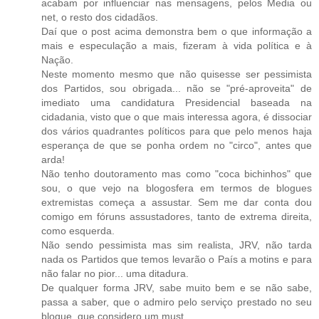
acabam por influenciar nas mensagens, pelos Media ou
net, o resto dos cidadãos.
Daí que o post acima demonstra bem o que informação a
mais e especulação a mais, fizeram à vida política e à
Nação.
Neste momento mesmo que não quisesse ser pessimista
dos Partidos, sou obrigada... não se "pré-aproveita" de
imediato uma candidatura Presidencial baseada na
cidadania, visto que o que mais interessa agora, é dissociar
dos vários quadrantes políticos para que pelo menos haja
esperança de que se ponha ordem no "circo", antes que
arda!
Não tenho doutoramento mas como "coca bichinhos" que
sou, o que vejo na blogosfera em termos de blogues
extremistas começa a assustar. Sem me dar conta dou
comigo em fóruns assustadores, tanto de extrema direita,
como esquerda.
Não sendo pessimista mas sim realista, JRV, não tarda
nada os Partidos que temos levarão o País a motins e para
não falar no pior... uma ditadura.
De qualquer forma JRV, sabe muito bem e se não sabe,
passa a saber, que o admiro pelo serviço prestado no seu
blogue, que considero um must.