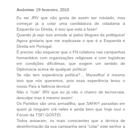
Anónimo
19 fevereiro, 2010
Eu sei JRV que não gosta de assim ser rotulado, mas
começar já a colar uma candidatura de cidadania á
Esquerda ou Direita, é isso que está a fazer!
Quando já vejo isso amiúde aí pelos blogues da politiquice!
Agora gostaria que me explicasse o que é a Esquerda e
Direita em Portugal.
É preciso não esquecer que o FN colabora nas campanhas
humanitáris com organizações religiosas e com logísticas
em condições difícilimas, que exigem um sentido de
Diplomacia acima de qualquer política!
Se não tem experiência política?... Maravilha! é mesmo
isso que nós queremos, pois essa experiência levou o
nosso País à falência técnica!
Não o "cole" JRV que eu já não o chamo de tecnocrata,
desculpe mas é mesmo assim!
Os Partidos são uma armadilha, que SAFA!!! parasitas em
quem já ninguém crê neles e ainda bem que hoje ouvi o
Fórum da TSF! GOSTEI.
Todos avisaram, os mais conscientes que a técnica de
desinformação da sua campanha será "colar" este senhor a